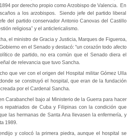
-1894 por derecho propio como Arzobispo de Valencia. En
caños a los arzobispos. Siendo jefe del partido liberal
fe del partido conservador Antonio Canovas del Castillo
tión religiosa" y el anticlericalismo.
a, el ministro de Gracia y Justicia, Marques de Figueroa,
 Gobierno en el Senado y destacó: “un corazón todo afecto
olítico de partido, no era común que el Senado diera el
señal de relevancia que tuvo Sancha.
ho que ver con el origen del Hospital militar Gómez Ulla
donde se construyó el hospital, que eran de la fundación
a creada por el Cardenal Sancha.
en Carabanchel bajo al Ministerio de la Guerra para hacer
os repatriados de Cuba y Filipinas con la condición que
 que las hermanas de Santa Ana llevasen la enfermería, y
ta 1989.
ndijo y colocó la primera piedra, aunque el hospital se