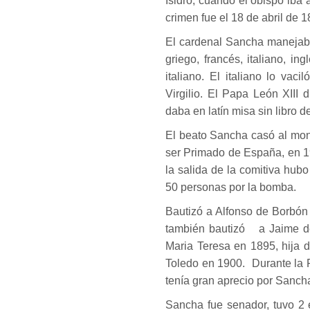
Isidro, cuando el obispo iba 
crimen fue el 18 de abril de 1
El cardenal Sancha manejaba 
griego, francés, italiano, i
italiano. El italiano lo vac
Virgilio. El Papa León XIII 
daba en latín misa sin libro 
El beato Sancha casó al mona
ser Primado de España, en 19
la salida de la comitiva hub
50 personas por la bomba.
Bautizó a Alfonso de Borbón
también bautizó a Jaime de
Maria Teresa en 1895, hija de
Toledo en 1900. Durante la R
tenía gran aprecio por Sancha
Sancha fue senador, tuvo 2