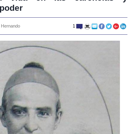
 poder
n Hernando
1