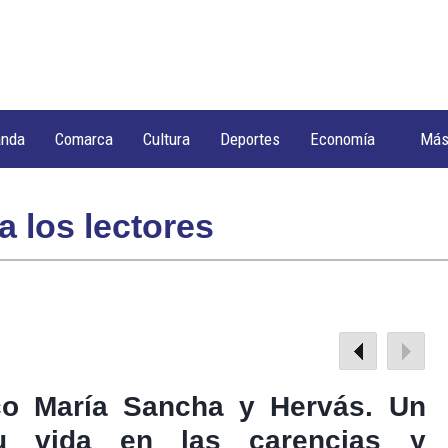
anda
Comarca
Cultura
Deportes
Economía
Má
a los lectores
aco María Sancha y Hervás. Un
u vida en las carencias y