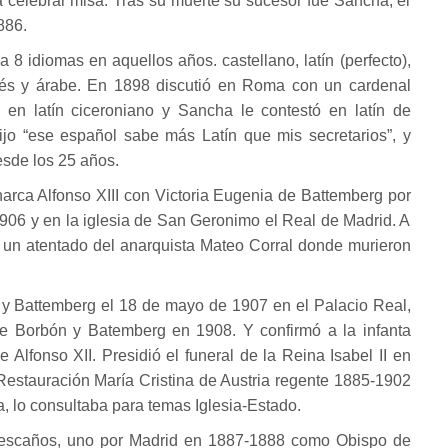
a celebrar misa. Tras su muerte su sucesor fue Sancha, el
886.
8 idiomas en aquellos años. castellano, latín (perfecto),
nglés y árabe. En 1898 discutió en Roma con un cardenal
iló en latín ciceroniano y Sancha le contestó en latín de
dijo “ese español sabe más Latín que mis secretarios”, y
desde los 25 años.
rca Alfonso XIII con Victoria Eugenia de Battemberg por
06 y en la iglesia de San Geronimo el Real de Madrid. A
o un atentado del anarquista Mateo Corral donde murieron
 y Battemberg el 18 de mayo de 1907 en el Palacio Real,
 Borbón y Batemberg en 1908. Y confirmó a la infanta
 Alfonso XII. Presidió el funeral de la Reina Isabel II en
estauración María Cristina de Austria regente 1885-1902
, lo consultaba para temas Iglesia-Estado.
 escaños, uno por Madrid en 1887-1888 como Obispo de