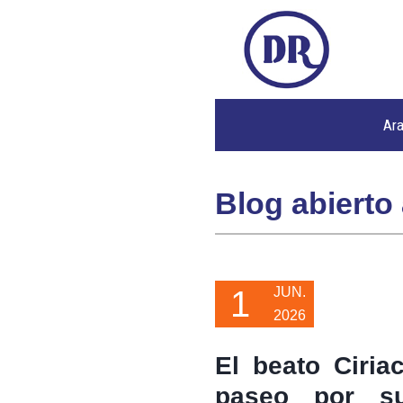
Ar
Blog abierto 
1
JUN.
2026
El beato Ciri
paseo por s