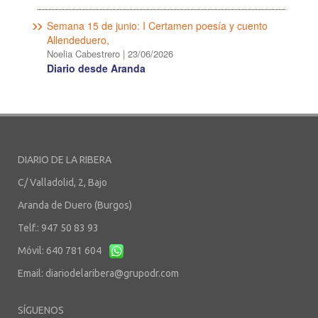
Semana 15 de junio: I Certamen poesía y cuento
Allendeduero,
Noelia Cabestrero
|
23/06/2026
Diario desde Aranda
DIARIO DE LA RIBERA
C/ Valladolid, 2, Bajo
Aranda de Duero (Burgos)
Telf.: 947 50 83 93
Móvil: 640 781 604
Email:
diariodelaribera@grupodr.com
SÍGUENOS