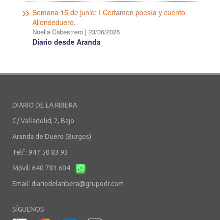
Semana 15 de junio: I Certamen poesía y cuento
Allendeduero,
Noelia Cabestrero
|
23/06/2026
Diario desde Aranda
DIARIO DE LA RIBERA
C/ Valladolid, 2, Bajo
Aranda de Duero (Burgos)
Telf.: 947 50 83 93
Móvil: 640 781 604
Email:
diariodelaribera@grupodr.com
SÍGUENOS