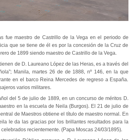
s fue maestro de Castrillo de la Vega en el periodo de
cia que se tiene de él es por la concesión de la Cruz de
ebrero de 1899 siendo maestro de Castrillo de la Vega.
tienen de D. Laureano López de las Heras, es a través del
ñola”; Manila, martes 26 de de 1888, nº 146, en la que
grante en el barco Reina Mercedes de regreso a España.
ajeros varios militares.
añol del 5 de julio de 1889, en un concurso de méritos D.
estro en la escuela de Neila (Burgos). El 21 de julio de
ntral de Maestros obtiene el título de maestro normal. En
a le da las gracias por los brillantes resultados para la
celebrados recientemente. (Papa Moscas 24/03/1895).