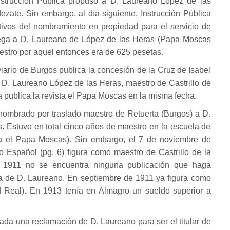
strucción Pública propuso a D. Laureano López de las
ate. Sin embargo, al día siguiente, Instrucción Pública
rativos del nombramiento en propiedad para el servicio de
 Vega a D. Laureano de López de las Heras (Papa Moscas
estro por aquel entonces era de 625 pesetas.
iario de Burgos publica la concesión de la Cruz de Isabel
 a D. Laureano López de las Heras, maestro de Castrillo de
a publica la revista el Papa Moscas en la misma fecha.
nombrado por traslado maestro de Retuerta (Burgos) a D.
 Estuvo en total cinco años de maestro en la escuela de
sta el Papa Moscas). Sin embargo, el 7 de noviembre de
io Español (pg. 6) figura como maestro de Castrillo de la
 1911 no se encuentra ninguna publicación que haga
za de D. Laureano. En septiembre de 1911 ya figura como
 Real). En 1913 tenía en Almagro un sueldo superior a
ada una reclamación de D. Laureano para ser el titular de