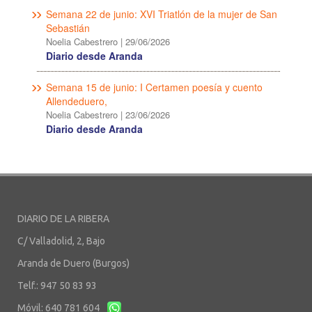
Semana 22 de junio: XVI Triatlón de la mujer de San
Sebastián
Noelia Cabestrero
|
29/06/2026
Diario desde Aranda
Semana 15 de junio: I Certamen poesía y cuento
Allendeduero,
Noelia Cabestrero
|
23/06/2026
Diario desde Aranda
DIARIO DE LA RIBERA
C/ Valladolid, 2, Bajo
Aranda de Duero (Burgos)
Telf.: 947 50 83 93
Móvil: 640 781 604