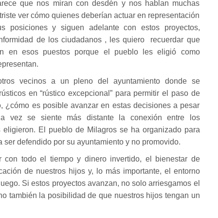
parece que nos miran con desdén y nos hablan muchas
triste ver cómo quienes deberían actuar en representación
us posiciones y siguen adelante con estos proyectos,
onformidad de los ciudadanos , les quiero recuerdar que
n en esos puestos porque el pueblo les eligió como
epresentan.
 otros vecinos a un pleno del ayuntamiento donde se
rústicos en “rústico excepcional” para permitir el paso de
o, ¿cómo es posible avanzar en estas decisiones a pesar
a vez se siente más distante la conexión entre los
 eligieron. El pueblo de Milagros se ha organizado para
a ser defendido por su ayuntamiento y no promovido.
 con todo el tiempo y dinero invertido, el bienestar de
ción de nuestros hijos y, lo más importante, el entorno
juego. Si estos proyectos avanzan, no solo arriesgamos el
no también la posibilidad de que nuestros hijos tengan un