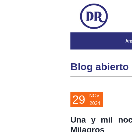
Ar
Blog abierto 
29
NOV.
2024
Una y mil noc
Milagros