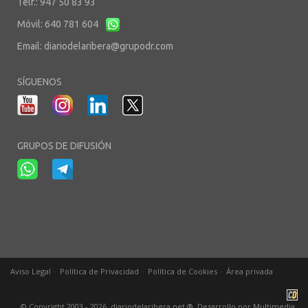
Telf.: 947 50 83 93
Móvil: 640 781 604
Email:
diariodelaribera@grupodr.com
SÍGUENOS
GRUPOS DE DIFUSIÓN
-
-
-
Aviso Legal
Política de Privacidad
Política de Cookies
Área privada
© Copyright 2003 - 2026. diariodelaribera.net ®. Desarrollo por
Multimedia