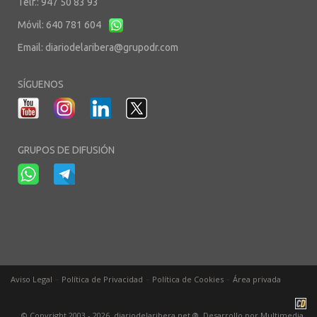
Telf.: 947 50 83 93
Móvil: 640 781 604
Email:
diariodelaribera@grupodr.com
SÍGUENOS
GRUPOS DE DIFUSIÓN
-
-
-
Aviso Legal
Política de Privacidad
Política de Cookies
Área privada
© Copyright 2003 - 2026. diariodelaribera.net ®. Desarrollo por
Multimedia