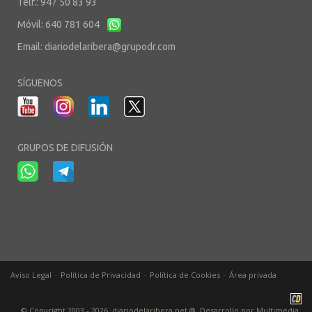
Telf.: 947 50 83 93
Móvil: 640 781 604
Email:
diariodelaribera@grupodr.com
SÍGUENOS
GRUPOS DE DIFUSIÓN
-
-
-
Aviso Legal
Política de Privacidad
Política de Cookies
Área privada
© Copyright 2003 - 2026. diariodelaribera.net ®. Desarrollo por
Multimedia