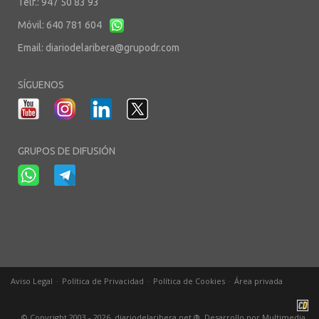
Telf.: 947 50 83 93
Móvil: 640 781 604
Email:
diariodelaribera@grupodr.com
SÍGUENOS
GRUPOS DE DIFUSIÓN
-
-
-
Aviso Legal
Política de Privacidad
Política de Cookies
Área privada
© Copyright 2003 - 2026. diariodelaribera.net ®. Desarrollo por
Multimedia