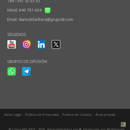
Telf.: 947 50 83 93
Móvil: 640 781 604
Email:
diariodelaribera@grupodr.com
SÍGUENOS
GRUPOS DE DIFUSIÓN
-
-
-
Aviso Legal
Política de Privacidad
Política de Cookies
Área privada
© Copyright 2003 - 2026. diariodelaribera.net ®. Desarrollo por
Multimedia