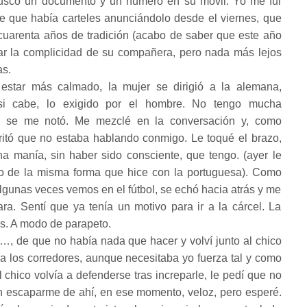
buscó un documento y un número en su móvil. Yo me fui
le que había carteles anunciándolo desde el viernes, que
uarenta años de tradición (acabo de saber que este año
ar la complicidad de su compañera, pero nada más lejos
as.
estar más calmado, la mujer se dirigió a la alemana,
si cabe, lo exigido por el hombre. No tengo mucha
 y se me notó. Me mezclé en la conversación y, como
itó que no estaba hablando conmigo. Le toqué el brazo,
a manía, sin haber sido consciente, que tengo. (ayer le
rio de la misma forma que hice con la portuguesa). Como
gunas veces vemos en el fútbol, se echó hacia atrás y me
ara. Sentí que ya tenía un motivo para ir a la cárcel. La
s. A modo de parapeto.
…, de que no había nada que hacer y volví junto al chico
 a los corredores, aunque necesitaba yo fuerza tal y como
 chico volvía a defenderse tras increparle, le pedí que no
 escaparme de ahí, en ese momento, veloz, pero esperé.