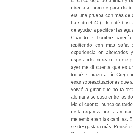
El chico dejó de animar y 
directa al hombre para decir
era una prueba con más de c
ha sido el 40)…Intenté busc
de ayudar a pacificar las agu
Cuando el hombre parecía 
repitiendo con más saña 
experiencia en altercados
esperando mi reacción me gr
ayer me di cuenta que es un
toqué el brazo al tío Grego
esas sobreactuaciones que al
volvió a gritar que no la toc
alemana se puso entre las do
Me di cuenta, nunca es tarde
de la organización, a animar
me temblaban las canillas. El
se desgastara más. Pensé en