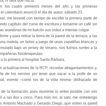
a, ni falta que hacía.
n los cuatro primeros meses del año y las primeras
l calendario anunció el día de autos: sábado 23.
r, me levanté con tiempo de escribir la primera parte de
gundo capítulo del curso de escritura y tomarme un café sin
nas arandinas de mi balcón sus nidos a intentar colgar.
me y para retirar la tierra de la pared de la terraza; a las
una maleta, un bolso a juego de unas zapatillas blancas y
imulado bajo un jersey de verano, nos fuimos rumbo a la
mpañeras fisioterapeutas.
é a la primera al hospital Santa Bárbara.
s actualizaciones de la RCP, recordar atragantamientos y,
te de los nervios por tener que sacar a la profe de su
al, evento –como los de la vida misma- disfrazado de
 de la formación, para reunirme lo antes posible con mis
í a las dos y cinco. Para más inri, al salir, me entretengo
e Antonio Machado y Gerardo Diego, que visten la pared