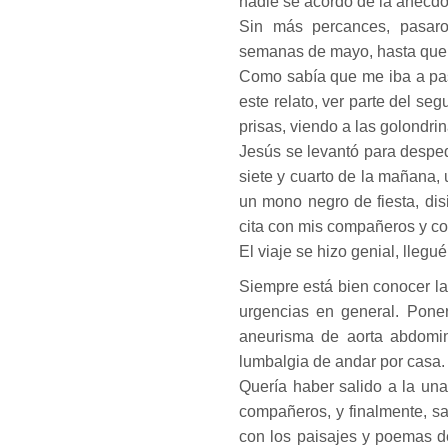
nadie se acordó de la anécdot
Sin más percances, pasaro
semanas de mayo, hasta que e
Como sabía que me iba a pasa
este relato, ver parte del se
prisas, viendo a las golondri
Jesús se levantó para despedir
siete y cuarto de la mañana, 
un mono negro de fiesta, dis
cita con mis compañeros y co
El viaje se hizo genial, llegu
Siempre está bien conocer la
urgencias en general. Poner
aneurisma de aorta abdomin
lumbalgia de andar por casa.
Quería haber salido a la una
compañeros, y finalmente, sal
con los paisajes y poemas d