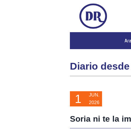
Ar
Diario desde
1
JUN.
2026
Soria ni te la i