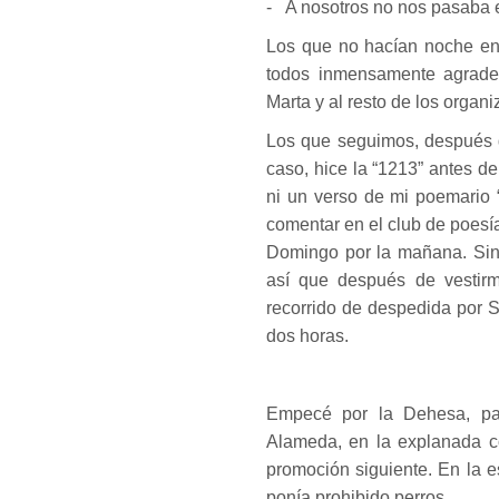
- A nosotros no nos pasaba 
Los que no hacían noche en 
todos inmensamente agrade
Marta y al resto de los organ
Los que seguimos, después d
caso, hice la “1213” antes de
ni un verso de mi poemario 
comentar en el club de poesí
Domingo por la mañana. Sin h
así que después de vestir
recorrido de despedida por S
dos horas.
Empecé por la Dehesa, pa
Alameda, en la explanada co
promoción siguiente. En la e
ponía prohibido perros.