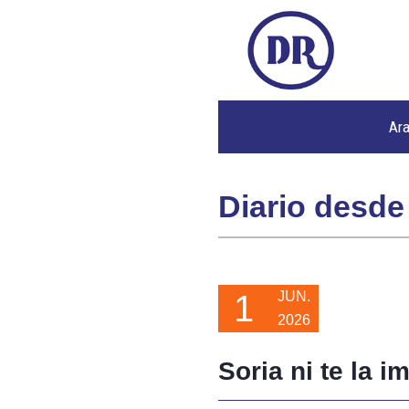
Ar
Diario desde
1
JUN.
2026
Soria ni te la i