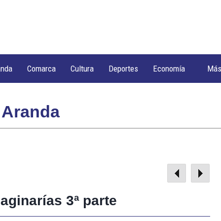
anda
Comarca
Cultura
Deportes
Economía
Má
 Aranda
maginarías 3ª parte