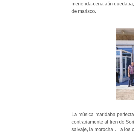
merienda-cena aún quedaba, j
de marisco.
La música maridaba perfect
contrariamente al tren de Sori
salvaje, la morocha… a los c