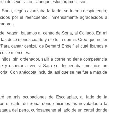
eso de sexo, vicio…aunque estudiáramos fisio.
Soria, según avanzaba la tarde, se fueron despidiendo,
cidos por el reencuentro. Inmensamente agradecidos a
izadores.
el vagón, bajamos al centro de Soria, al Collado. En mi
 las doce menos cuarto y me fui a dormir. Creo que no leí
“Para cantar ceniza, de Bernard Engel” el cual íbamos a
a este miércoles.
ijos, sin ordenador, salir a correr no tiene competencia
me y esperar a ver si Sara se despertaba, me hice un
oria. Con anécdota incluida, así que se me fue a más de
ré en mis ocupaciones de Escolapias, al lado de la
n el cartel de Soria, donde hicimos las novatadas a la
statua del perro, curiosamente al lado de un cartel donde