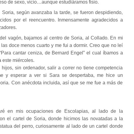
eso de sexo, vicio…aunque estudiáramos fisio.
Soria, según avanzaba la tarde, se fueron despidiendo,
cidos por el reencuentro. Inmensamente agradecidos a
izadores.
el vagón, bajamos al centro de Soria, al Collado. En mi
 las doce menos cuarto y me fui a dormir. Creo que no leí
“Para cantar ceniza, de Bernard Engel” el cual íbamos a
a este miércoles.
ijos, sin ordenador, salir a correr no tiene competencia
me y esperar a ver si Sara se despertaba, me hice un
oria. Con anécdota incluida, así que se me fue a más de
ré en mis ocupaciones de Escolapias, al lado de la
n el cartel de Soria, donde hicimos las novatadas a la
statua del perro, curiosamente al lado de un cartel donde