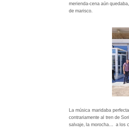
merienda-cena aún quedaba, j
de marisco.
La música maridaba perfect
contrariamente al tren de Sori
salvaje, la morocha… a los c