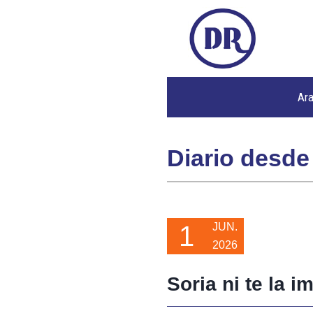
Ar
Diario desde
1
JUN.
2026
Soria ni te la i