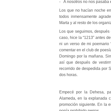
- A nosotros no nos pasaba 
Los que no hacían noche en 
todos inmensamente agrade
Marta y al resto de los organ
Los que seguimos, después d
caso, hice la “1213” antes de
ni un verso de mi poemario 
comentar en el club de poesí
Domingo por la mañana. Sin h
así que después de vestir
recorrido de despedida por S
dos horas.
Empecé por la Dehesa, pa
Alameda, en la explanada co
promoción siguiente. En la e
ponía prohibido perros.