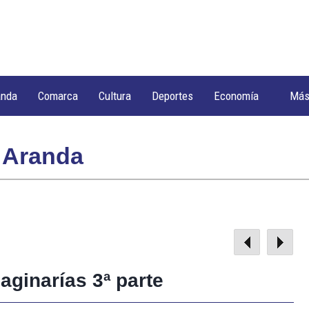
anda
Comarca
Cultura
Deportes
Economía
Má
 Aranda
maginarías 3ª parte