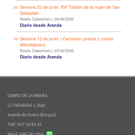
Semana 22 de junio: XVI Triatlón de la mujer de San
Sebastián
Noelia Cabestrero
|
29/06/2026
Diario desde Aranda
Semana 15 de junio: I Certamen poesía y cuento
Allendeduero,
Noelia Cabestrero
|
23/06/2026
Diario desde Aranda
DIARIO DE LA RIBERA
C/ Valladolid, 2, Bajo
Aranda de Duero (Burgos)
Telf.: 947 50 83 93
Móvil: 640 781 604