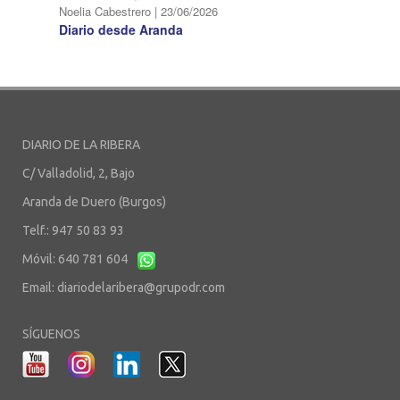
Noelia Cabestrero
|
23/06/2026
Diario desde Aranda
DIARIO DE LA RIBERA
C/ Valladolid, 2, Bajo
Aranda de Duero (Burgos)
Telf.: 947 50 83 93
Móvil: 640 781 604
Email:
diariodelaribera@grupodr.com
SÍGUENOS