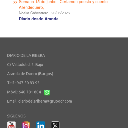
Semana 15 de junio: I Certamen poesía y cuento
Allendeduero,
Noelia Cabestrero
|
23/06/2026
Diario desde Aranda
DIARIO DE LA RIBERA
C/ Valladolid, 2, Bajo
Aranda de Duero (Burgos)
Telf.: 947 50 83 93
Móvil: 640 781 604
Email:
diariodelaribera@grupodr.com
SÍGUENOS