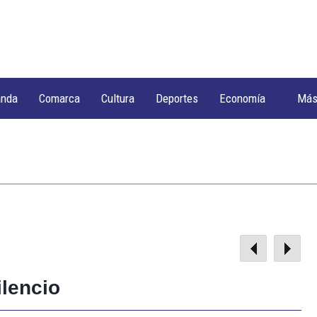
anda
Comarca
Cultura
Deportes
Economía
Má
ilencio