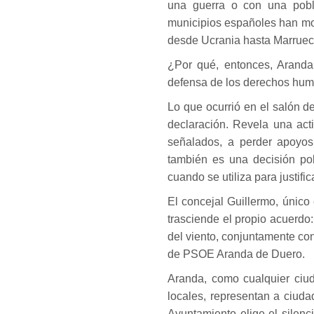
una guerra o con una pobl
municipios españoles han mos
desde Ucrania hasta Marrueco
¿Por qué, entonces, Aranda
defensa de los derechos huma
Lo que ocurrió en el salón d
declaración. Revela una acti
señalados, a perder apoyos
también es una decisión polí
cuando se utiliza para justific
El concejal Guillermo, único 
trasciende el propio acuerdo:
del viento, conjuntamente c
de PSOE Aranda de Duero.
Aranda, como cualquier ciud
locales, representan a ciud
Ayuntamiento elige el silenci