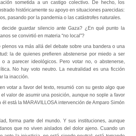
ación sometida a un castigo colectivo. De hecho, los
trado históricamente su apoyo en situaciones parecidas:
s, pasando por la pandemia o las catástrofes naturales.
 decide guardar silencio ante Gaza? ¿En qué punto la
nos se convirtió en materia “no local”?
e plenos va más allá del debate sobre una bandera o una
tud: la de quienes prefieren abstenerse por miedo a ser
 o a parecer ideológicos. Pero votar no, o abstenerse,
tica. No hay voto neutro. La neutralidad es una ficción
ar la inacción.
en votar a favor del texto, resumió con su gesto algo que
 el valor de asumir una posición, aunque no sople a favor
on él está la MARAVILLOSA intervención de Amparo Simón
ad, forma parte del mundo. Y sus instituciones, aunque
adanos que no viven aislados del dolor ajeno. Cuando un
o ante la injusticia, no está siendo neutral: está tomando