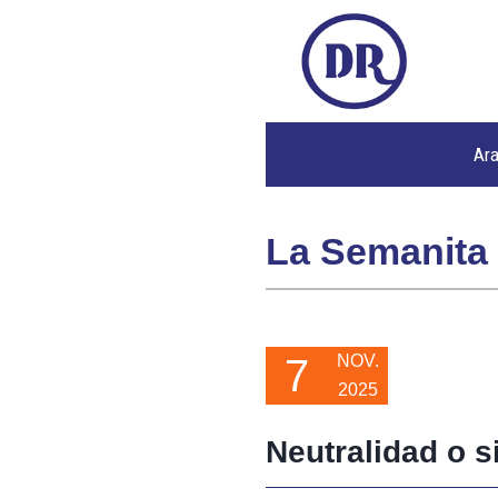
Ar
La Semanita
7
NOV.
2025
Neutralidad o s