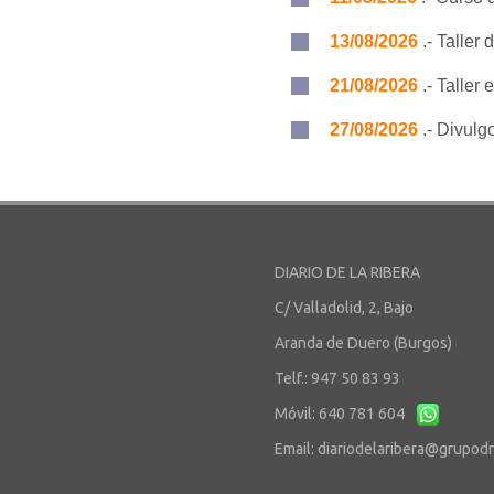
13/08/2026
.- Taller
21/08/2026
.- Taller
27/08/2026
.- Divulg
DIARIO DE LA RIBERA
C/ Valladolid, 2, Bajo
Aranda de Duero (Burgos)
Telf.: 947 50 83 93
Móvil: 640 781 604
Email:
diariodelaribera@grupod