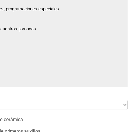
es, programaciones especiales
ncuentros, jornadas
 de cerámica
de primeros auxilios