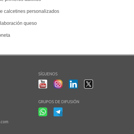
 de calcetines personalizados
 elaboración queso
oneta
SÍGUENOS
GRUPOS DE DIFUSIÓN
r.com