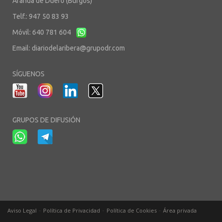
Aranda de Duero (Burgos)
Telf.: 947 50 83 93
Móvil: 640 781 604
Email:
diariodelaribera@grupodr.com
SÍGUENOS
GRUPOS DE DIFUSIÓN
-
-
-
Aviso Legal
Política de Privacidad
Política de Cookies
Área privada