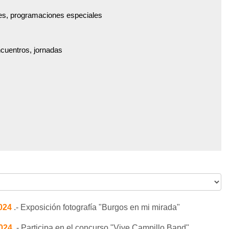
es, programaciones especiales
ncuentros, jornadas
2024
.- Exposición fotografía "Burgos en mi mirada"
2024
.- Participa en el concurso "Vive Campillo Band"