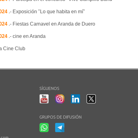
2024
.- Exposición "Lo que habita en mí"
2024
.- Fiestas Carnavel en Aranda de Duero
2024
.- cine en Aranda
la Cine Club
SÍGUENOS
GRUPOS DE DIFUSIÓN
r.com