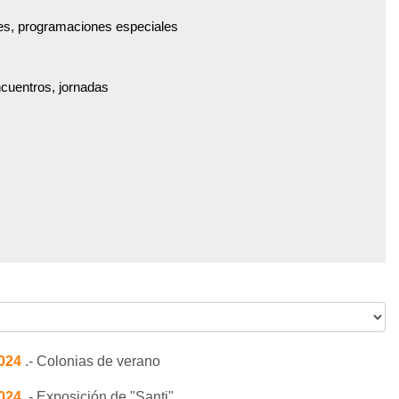
es, programaciones especiales
ncuentros, jornadas
2024
.- Colonias de verano
2024
.- Exposición de "Santi"