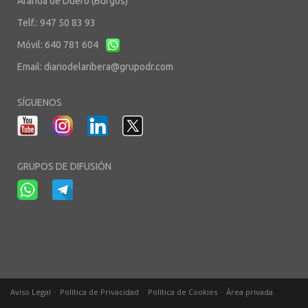
Aranda de Duero (Burgos)
Telf.: 947 50 83 93
Móvil: 640 781 604
Email:
diariodelaribera@grupodr.com
SÍGUENOS
GRUPOS DE DIFUSIÓN
-
-
-
Aviso Legal
Política de Privacidad
Política de Cookies
Área privada