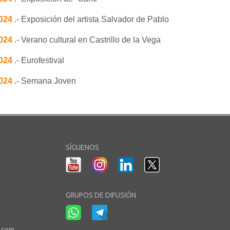
2024
.- Exposición del artista Salvador de Pablo
2024
.- Verano cultural en Castrillo de la Vega
2024
.- Eurofestival
2024
.- Semana Joven
SÍGUENOS
GRUPOS DE DIFUSIÓN
r.com