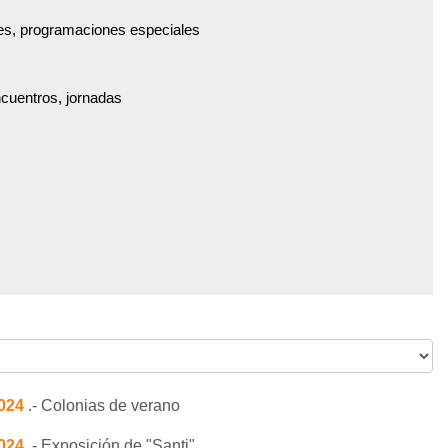
es, programaciones especiales
ncuentros, jornadas
2024
.- Colonias de verano
2024
.- Exposición de "Santi"