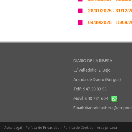
28/01/2025 - 31/12/
04/09/2025 - 15/09/
DIARIO DE LA RIBERA
C/ Valladolid, 2, Bajo
Aranda de Duero (Burgos)
Telf.: 947 50 83 93
Móvil: 640 781 604
Email:
diariodelaribera@grupod
-
-
-
Aviso Legal
Política de Privacidad
Política de Cookies
Área privada