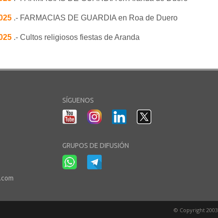
2025
.- FARMACIAS DE GUARDIA en Roa de Duero
2025
.- Cultos religiosos fiestas de Aranda
SÍGUENOS
GRUPOS DE DIFUSIÓN
r.com
© Copyright 2003