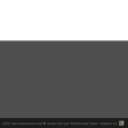
 - 2026. diariodelaribera.net ®. Desarrollo por
Multimedia Team
- Alojado en