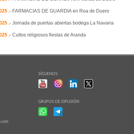
2025
.- FARMACIAS DE GUARDIA en Roa de Duero
2025
.- Jornada de puertas abiertas bodega La Navarra
2025
.- Cultos religiosos fiestas de Aranda
SÍGUENOS
GRUPOS DE DIFUSIÓN
r.com