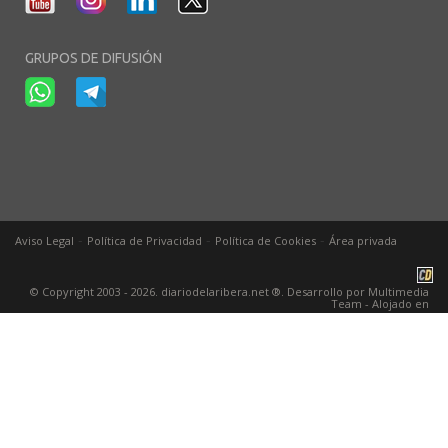
GRUPOS DE DIFUSIÓN
-
-
-
Aviso Legal
Política de Privacidad
Política de Cookies
Área privada
© Copyright 2003 - 2026. diariodelaribera.net ®. Desarrollo por
Multimedia
Team
- Alojado en