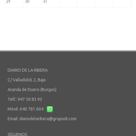
DIARIO DE LA RIBERA
C/ Valladolid, 2, Bajo
Aranda de Duero (Burgos)
Telf.: 947 50 83 93
Móvil: 640 781 604
Email:
diariodelaribera@grupodr.com
SÍGUENOS