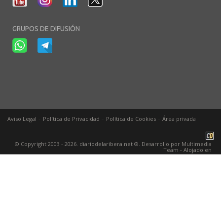
GRUPOS DE DIFUSIÓN
-
-
-
Aviso Legal
Política de Privacidad
Política de Cookies
Área privada
© Copyright 2003 - 2026. diariodelaribera.net ®. Desarrollo por
Multimedia
Team
- Alojado en