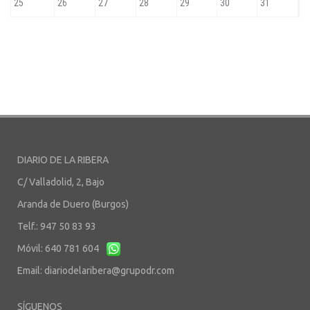
DIARIO DE LA RIBERA
C/ Valladolid, 2, Bajo
Aranda de Duero (Burgos)
Telf.: 947 50 83 93
Móvil: 640 781 604
Email:
diariodelaribera@grupodr.com
SÍGUENOS