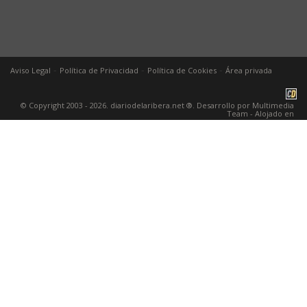
-
-
-
Aviso Legal
Política de Privacidad
Política de Cookies
Área privada
© Copyright 2003 - 2026. diariodelaribera.net ®. Desarrollo por
Multimedia
Team
- Alojado en