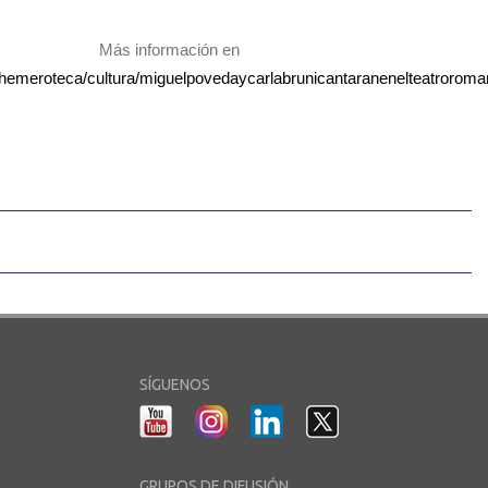
Más información en
et/hemeroteca/cultura/miguelpovedaycarlabrunicantaranenelteatroroma
SÍGUENOS
GRUPOS DE DIFUSIÓN