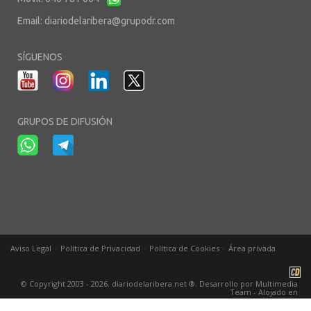
Email:
diariodelaribera@grupodr.com
SÍGUENOS
GRUPOS DE DIFUSIÓN
-
-
-
Aviso Legal
Política de Privacidad
Política de Cookies
Área privada
© Copyright 2003 - 2026. diariodelaribera.net ®. Desarrollo por
Multimedia
Team
- Alojado en