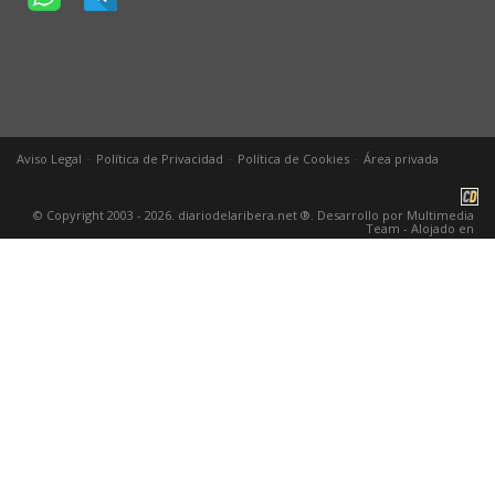
-
-
-
Aviso Legal
Política de Privacidad
Política de Cookies
Área privada
© Copyright 2003 - 2026. diariodelaribera.net ®. Desarrollo por
Multimedia
Team
- Alojado en