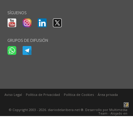
SÍGUENOS
GRUPOS DE DIFUSIÓN
-
-
-
Aviso Legal
Política de Privacidad
Política de Cookies
Área privada
© Copyright 2003 - 2026. diariodelaribera.net ®. Desarrollo por
Multimedia
Team
- Alojado en