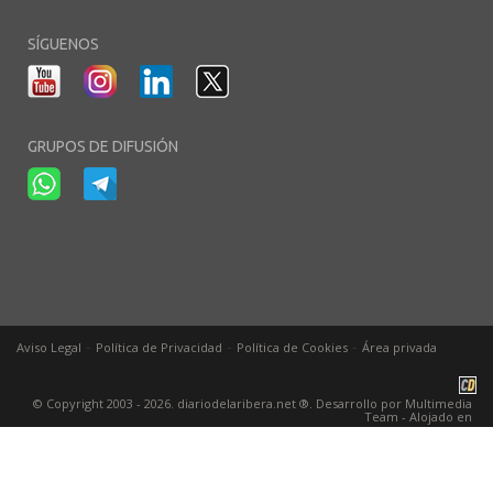
SÍGUENOS
GRUPOS DE DIFUSIÓN
-
-
-
Aviso Legal
Política de Privacidad
Política de Cookies
Área privada
© Copyright 2003 - 2026. diariodelaribera.net ®. Desarrollo por
Multimedia
Team
- Alojado en