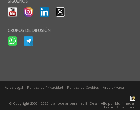
SÍGUENOS
GRUPOS DE DIFUSIÓN
-
-
-
Aviso Legal
Política de Privacidad
Política de Cookies
Área privada
© Copyright 2003 - 2026. diariodelaribera.net ®. Desarrollo por
Multimedia
Team
- Alojado en