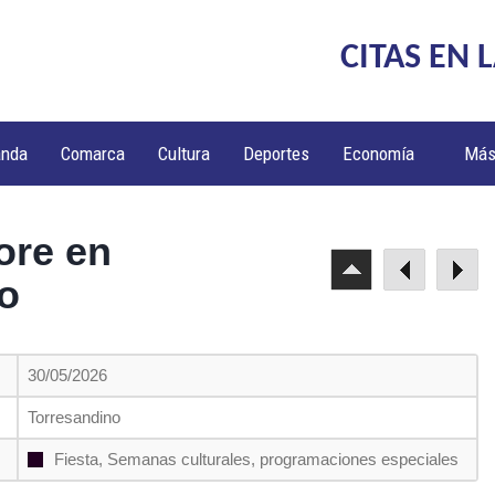
CITAS EN 
anda
Comarca
Cultura
Deportes
Economía
Má
lore en
o
30/05/2026
Torresandino
Fiesta, Semanas culturales, programaciones especiales