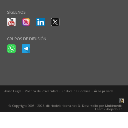
SÍGUENOS
GRUPOS DE DIFUSIÓN
-
-
-
Aviso Legal
Política de Privacidad
Política de Cookies
Área privada
© Copyright 2003 - 2026. diariodelaribera.net ®. Desarrollo por
Multimedia
Team
- Alojado en