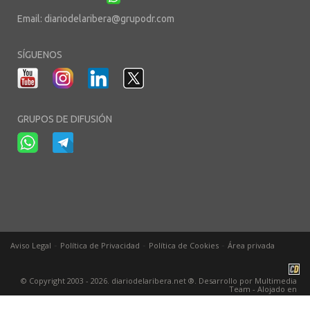
Email:
diariodelaribera@grupodr.com
SÍGUENOS
GRUPOS DE DIFUSIÓN
-
-
-
Aviso Legal
Política de Privacidad
Política de Cookies
Área privada
© Copyright 2003 - 2026. diariodelaribera.net ®. Desarrollo por
Multimedia
Team
- Alojado en