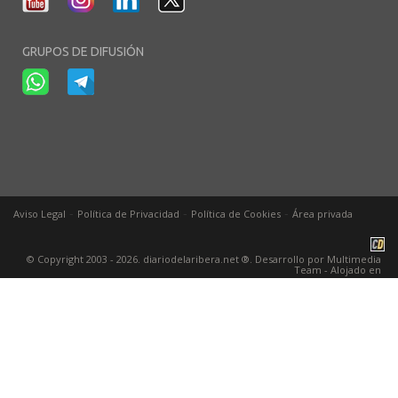
GRUPOS DE DIFUSIÓN
-
-
-
Aviso Legal
Política de Privacidad
Política de Cookies
Área privada
© Copyright 2003 - 2026. diariodelaribera.net ®. Desarrollo por
Multimedia
Team
- Alojado en