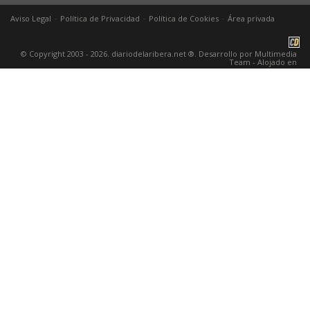
-
-
-
Aviso Legal
Política de Privacidad
Política de Cookies
Área privada
© Copyright 2003 - 2026. diariodelaribera.net ®. Desarrollo por
Multimedia
Team
- Alojado en