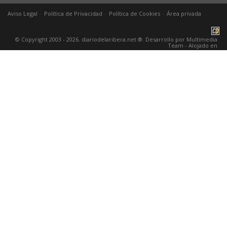
-
-
-
Aviso Legal
Política de Privacidad
Política de Cookies
Área privada
© Copyright 2003 - 2026. diariodelaribera.net ®. Desarrollo por
Multimedia
Team
- Alojado en