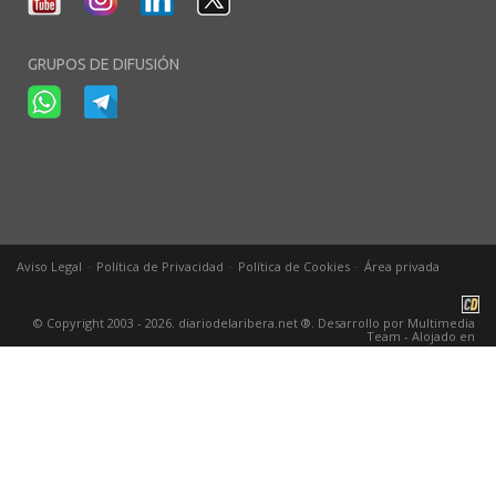
GRUPOS DE DIFUSIÓN
-
-
-
Aviso Legal
Política de Privacidad
Política de Cookies
Área privada
© Copyright 2003 - 2026. diariodelaribera.net ®. Desarrollo por
Multimedia
Team
- Alojado en