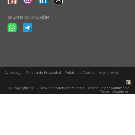
GRUPOS DE DIFUSIÓN
-
-
-
Aviso Legal
Política de Privacidad
Política de Cookies
Área privada
© Copyright 2003 - 2026. diariodelaribera.net ®. Desarrollo por
Multimedia
Team
- Alojado en