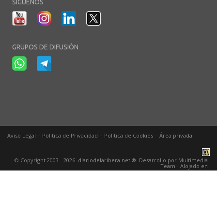
SÍGUENOS
GRUPOS DE DIFUSIÓN
-
-
-
Aviso Legal
Política de Privacidad
Política de Cookies
Área privada
© Copyright 2003 - 2026. diariodelaribera.net ®. Desarrollo por
Multimedia
Team
- Alojado en