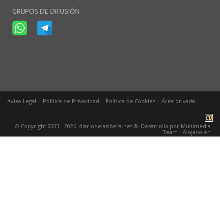
GRUPOS DE DIFUSIÓN
-
-
-
Aviso Legal
Política de Privacidad
Política de Cookies
Área privada
© Copyright 2003 - 2026. diariodelaribera.net ®. Desarrollo por
Multimedia
Team
- Alojado en