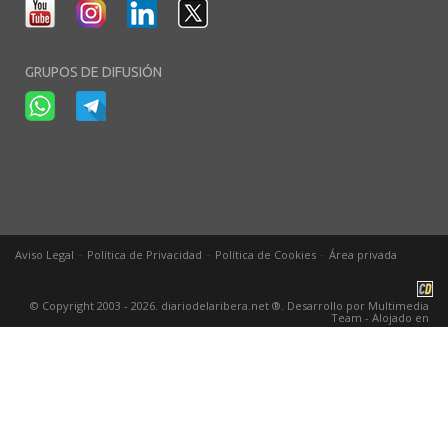
GRUPOS DE DIFUSIÓN
-
-
-
Aviso Legal
Política de Privacidad
Política de Cookies
Área privada
© Copyright 2003 - 2026. diariodelaribera.net ®. Desarrollo por
Multimedia
Team
- Alojado en