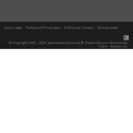
-
-
-
Aviso Legal
Política de Privacidad
Política de Cookies
Área privada
© Copyright 2003 - 2026. diariodelaribera.net ®. Desarrollo por
Multimedia
Team
- Alojado en