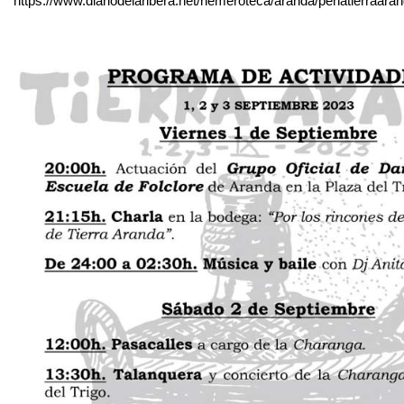
https://www.diariodelaribera.net/hemeroteca/aranda/penatierraara